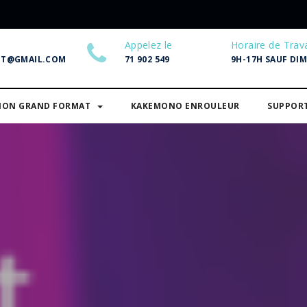
Appelez le
Horaire de Trava
NT@GMAIL.COM
71 902 549
9H-17H SAUF DI
SION GRAND FORMAT
KAKEMONO ENROULEUR
SUPPOR