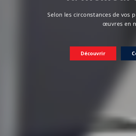
n les circonstances de vos projets, nous réalison
œuvres en norme
Découvrir
Contactez-nous