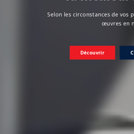
n les circonstances de vos projets, nous réalison
œuvres en norme
Découvrir
Contactez-nous