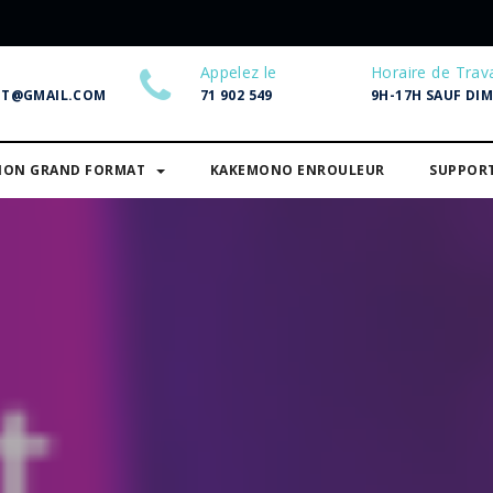
Appelez le
Horaire de Trava
NT@GMAIL.COM
71 902 549
9H-17H SAUF DI
SION GRAND FORMAT
KAKEMONO ENROULEUR
SUPPOR